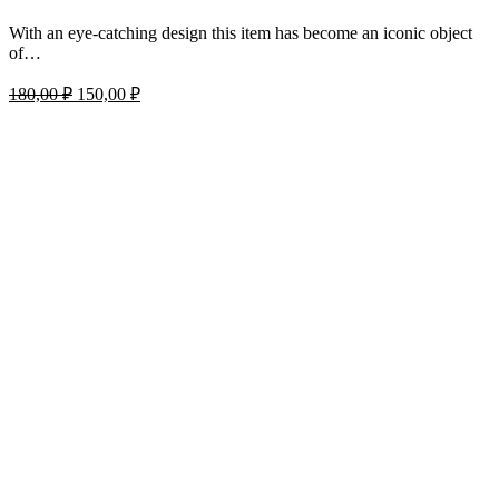
With an eye-catching design this item has become an iconic object
of…
Первоначальная
Текущая
180,00
₽
150,00
₽
цена
цена:
составляла
150,00 ₽.
180,00 ₽.