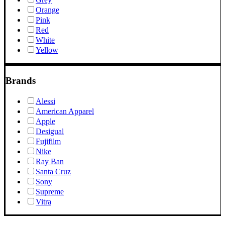
Orange
Pink
Red
White
Yellow
Brands
Alessi
American Apparel
Apple
Desigual
Fujifilm
Nike
Ray Ban
Santa Cruz
Sony
Supreme
Vitra