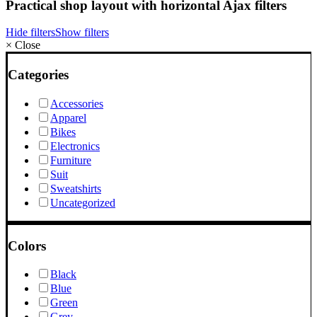
Practical shop layout with horizontal Ajax filters
Hide filters
Show filters
×
Close
Categories
Accessories
Apparel
Bikes
Electronics
Furniture
Suit
Sweatshirts
Uncategorized
Colors
Black
Blue
Green
Grey