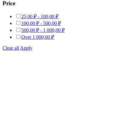
Price
25,00
₽
-
100,00
₽
100,00
₽
-
500,00
₽
500,00
₽
-
1 000,00
₽
Over
1 000,00
₽
Clear all
Apply