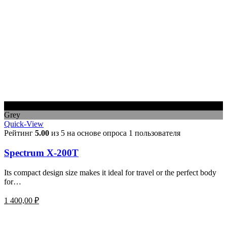
Black
Grey
Quick-View
Рейтинг
5.00
из 5 на основе опроса
1
пользователя
Spectrum X-200T
Its compact design size makes it ideal for travel or the perfect body
for…
1 400,00
₽