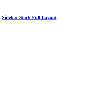
Sidebar Stack Full Layout