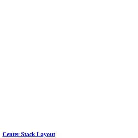
Center Stack Layout