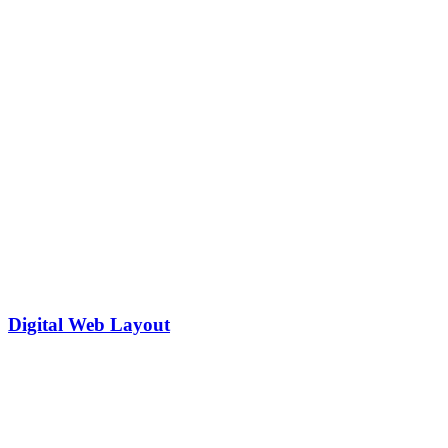
Digital Web Layout