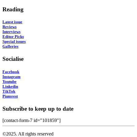
Reading
Latest issue
Reviews
Interviews
Editor Picks
Special issues
Galleries
Socialise
Facebook
Instagram
Youtube
Linkedin
TikTok
Pinterest
Subscribe to keep up to date
[contact-form-7 id="101859"]
©2025. All rights reserved