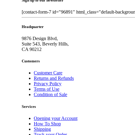
Sign up to our newsletter
[contact-form-7 id="96891" html_class="default-backgrou
Headquarter
9876 Design Blvd,
Suite 543, Beverly Hills,
CA 90212
Customers
Customer Care
Returns and Refunds
Privacy Policy
Terms of Use
Condition of Sale
Services
Opening your Account
How To Shop
Shipping
Track your Order