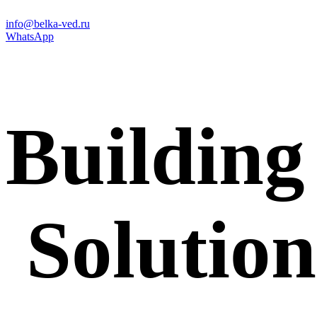
info@belka-ved.ru
WhatsApp
Building
S
o
l
u
t
i
o
n