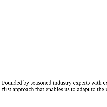
F
o
u
n
d
e
d
b
y
s
e
a
s
o
n
e
d
i
n
d
u
s
t
r
y
e
x
p
e
r
t
s
w
i
t
h
e
f
i
r
s
t
a
p
p
r
o
a
c
h
t
h
a
t
e
n
a
b
l
e
s
u
s
t
o
a
d
a
p
t
t
o
t
h
e