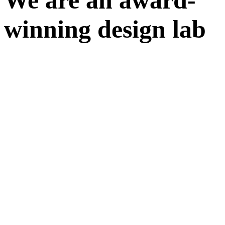
We
are
an
award-
winning
design
lab