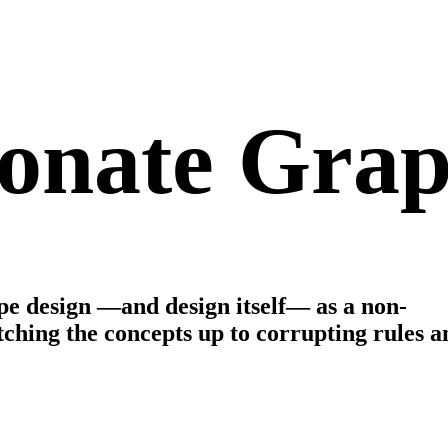
ionate
Grap
pe
design
—and
design
itself—
as
a
non-
tching
the
concepts
up
to
corrupting
rules
a