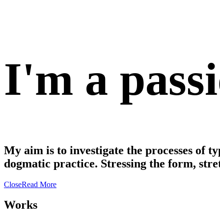
I'm
a
pass
My
aim
is
to
investigate
the
processes
of
ty
dogmatic
practice.
Stressing
the
form,
stre
Close
Read More
Works