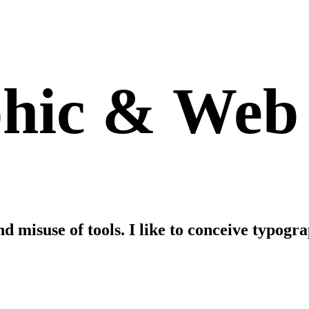
hic
&
Web
nd
misuse
of
tools.
I
like
to
conceive
typogr