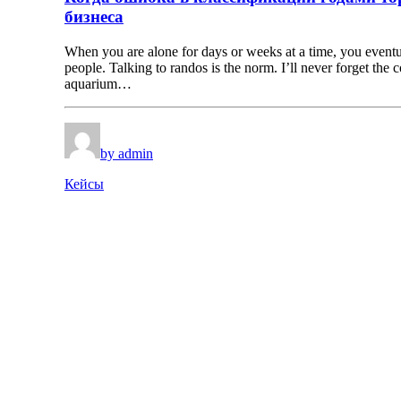
бизнеса
When you are alone for days or weeks at a time, you event
people. Talking to randos is the norm. I’ll never forget the 
aquarium…
by admin
Кейсы